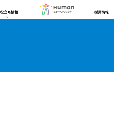
お役立ち情報
採用情報
易システム
易システム
集
データ変換・帳票・BI
xReport 技術情報
帳票・BI
DX化推進ツール
資料請求・トラ
版
eTの特徴
xReport
Dstar
便利な機能
る効率化
・動作環境