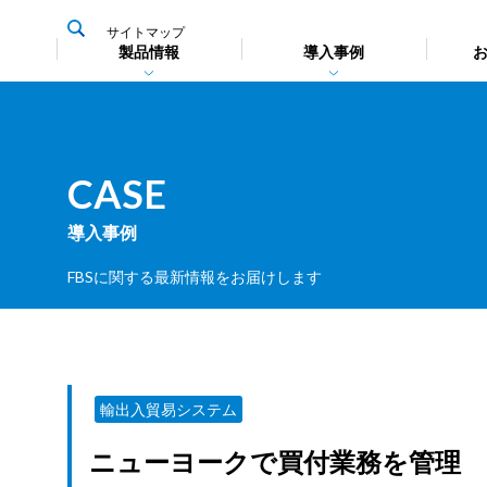
サイトマップ
製品情報
導入事例
CASE
導入事例
輸出入貿
輸出入貿
貿易用語
PORTN
FBSに関する最新情報をお届けします
その他の
連携によ
詳しく見る
製品比較
輸出入貿易システム
ニューヨークで買付業務を管理