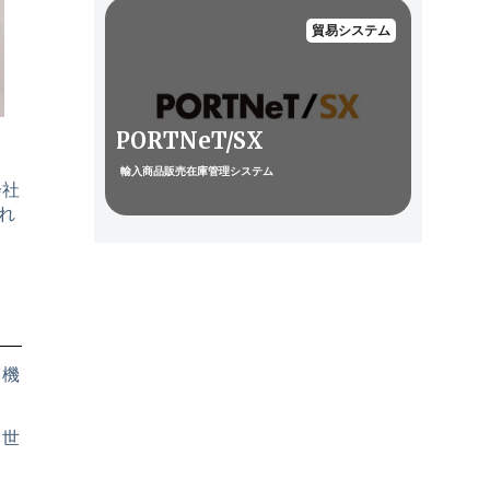
貿易システム
PORTNeT/SX
輸入商品販売在庫管理システム
会社
れ
、機
、世