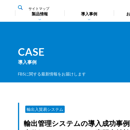
サイトマップ
製品情報
導入事例
CASE
導入事例
輸出入貿
輸出入貿
貿易用語
PORTN
FBSに関する最新情報をお届けします
その他の
連携によ
詳しく見る
製品比較
輸出入貿易システム
輸出管理システムの導入成功事例