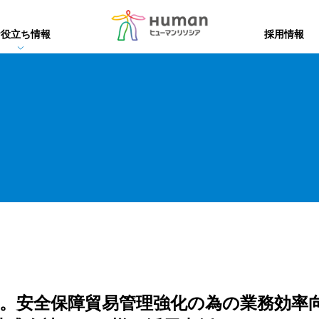
お役立ち情報
採用情報
易システム
易システム
集
データ変換・帳票・BI
xReport 技術情報
帳票・BI
DX化推進ツール
資料請求・トラ
版
eTの特徴
xReport
Dstar
便利な機能
る効率化
・動作環境
。安全保障貿易管理強化の為の業務効率