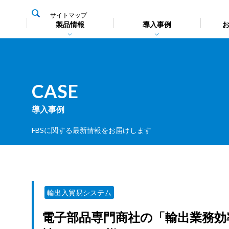
サイトマップ
製品情報
導入事例
CASE
導入事例
輸出入貿
輸出入貿
貿易用語
PORTN
FBSに関する最新情報をお届けします
その他の
連携によ
詳しく見る
製品比較
輸出入貿易システム
電子部品専門商社の「輸出業務効