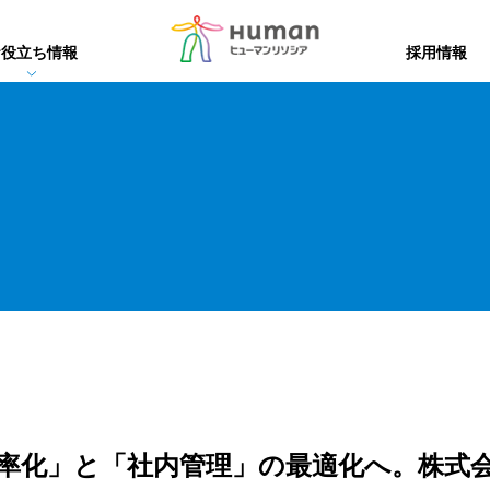
お役立ち情報
採用情報
易システム
易システム
集
データ変換・帳票・BI
xReport 技術情報
帳票・BI
DX化推進ツール
資料請求・トラ
版
eTの特徴
xReport
Dstar
便利な機能
る効率化
・動作環境
率化」と「社内管理」の最適化へ。株式