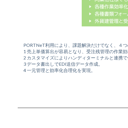
PORTNeT利用により、課題解決だけでなく、４
1 売上単価算出が容易となり、受注残管理の作業
2 カスタマイズによりハンディターミナルと連携
3 データ書出しでEDI送信データ作成。
4 一元管理と効率化合理化を実現。